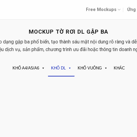
Free Mockups
Ứng 
MOCKUP TỜ RƠI DL GẬP BA
o dạng gập ba phổ biến, tạo thành sáu mặt nội dung rõ ràng và d
hiệu dịch vụ, sản phẩm, chương trình ưu đãi hoặc thông tin doanh 
KHỔ A4/A5/A6
KHỔ DL
KHỔ VUÔNG
KHÁC