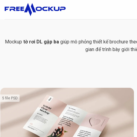
Skip
to
content
Mockup
tờ rơi DL gập ba
giúp mô phỏng thiết kế brochure the
gian để trình bày giới t
5 file PSD