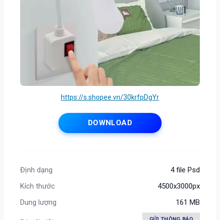
https://s.shopee.vn/30krfpDgYr
DOWNLOAD
Định dạng
4 file Psd
Kích thước
4500x3000px
Dung lượng
161 MB
GỬI THÔNG BÁO