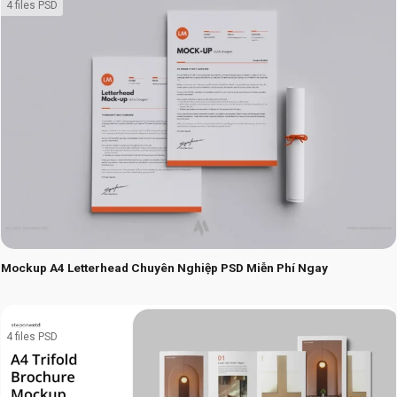
4 files PSD
Mockup A4 Letterhead Chuyên Nghiệp PSD Miễn Phí Ngay
4 files PSD