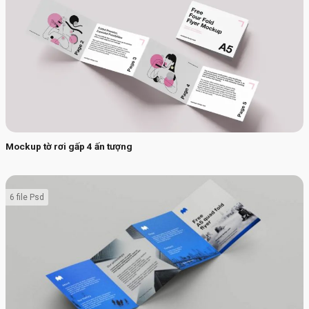
Mockup tờ rơi gấp 4 ấn tượng
6 file Psd