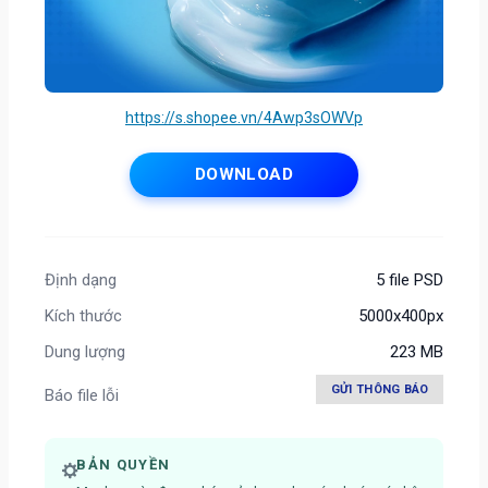
https://s.shopee.vn/4Awp3sOWVp
DOWNLOAD
Định dạng
5 file PSD
Kích thước
5000x400px
Dung lượng
223 MB
GỬI THÔNG BÁO
Báo file lỗi
BẢN QUYỀN