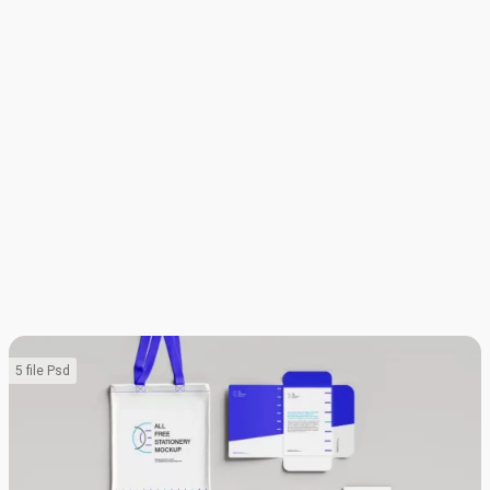
5 file Psd