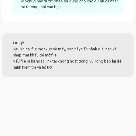
Mockup này được phép sử dụng cho các dự án cá nhân
và thương mại của bạn.
Lưu ý!
Sau khi tải file mockup về máy, bạn hãy tiến hành giải nén và
nhập mật khẩu để mở file.
Nếu file bị lỗi hoặc link tải không hoạt động, vui lòng báo lại để
mình kiểm tra và hỗ trợ.