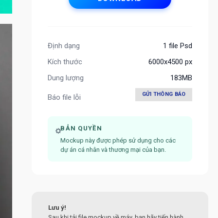
Định dạng
1 file Psd
Kích thước
6000x4500 px
Dung lượng
183MB
GỬI THÔNG BÁO
Báo file lỗi
BẢN QUYỀN
Mockup này được phép sử dụng cho các
dự án cá nhân và thương mại của bạn.
Lưu ý!
Sau khi tải file mockup về máy, bạn hãy tiến hành