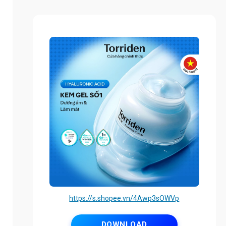
https://s.shopee.vn/4Awp3sOWVp
DOWNLOAD