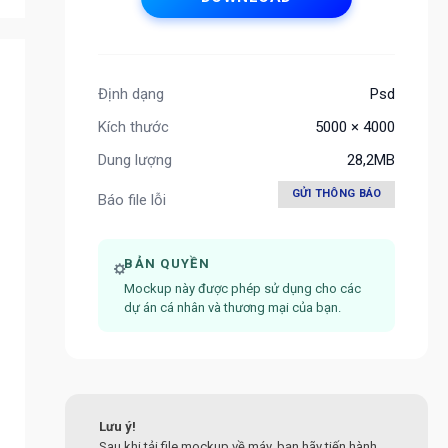
Định dạng
Psd
Kích thước
5000 × 4000
Dung lượng
28,2MB
GỬI THÔNG BÁO
Báo file lỗi
BẢN QUYỀN
Mockup này được phép sử dụng cho các
dự án cá nhân và thương mại của bạn.
Lưu ý!
Sau khi tải file mockup về máy, bạn hãy tiến hành