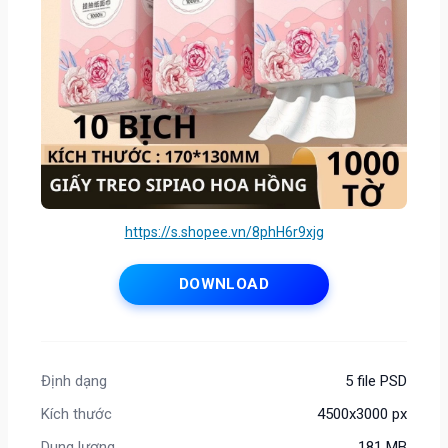
https://s.shopee.vn/8phH6r9xjg
DOWNLOAD
Định dạng
5 file PSD
Kích thước
4500x3000 px
Dung lượng
181 MB