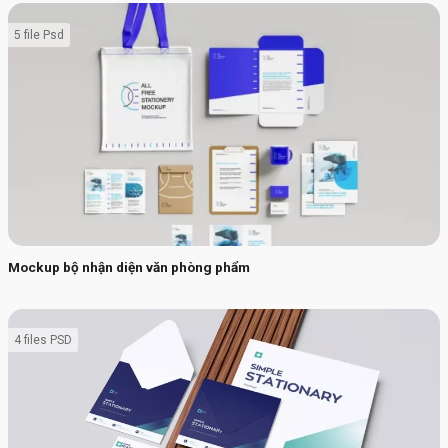
5 file Psd
Mockup bộ nhận diện văn phòng phẩm
4 files PSD